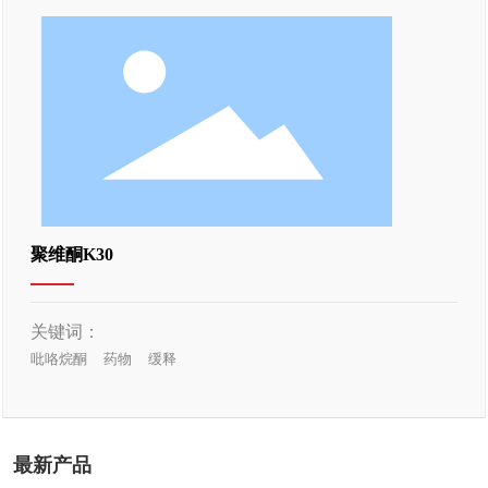
聚维酮K30
关键词：
吡咯烷酮
药物
缓释
最新产品