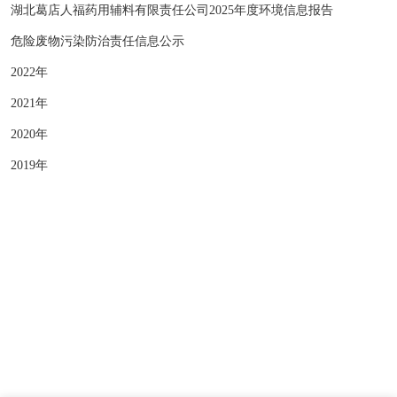
湖北葛店人福药用辅料有限责任公司2025年度环境信息报告
危险废物污染防治责任信息公示
2022年
2021年
2020年
2019年
版权所有 © 湖北葛店人福药用辅料有限责任公司
营业执照
SEO
鄂ICP备20004225号-1
云资讯
· 支持Ipv6/Ipv4双向访问
网站建设：
中企动力
武汉二分