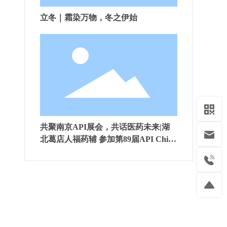
立冬｜霜染万物，冬之伊始
共聚南京API展会，共话医药未来|湖
北葛店人福药辅 参加第89届API China
展会
资源
联系我们
社交媒体