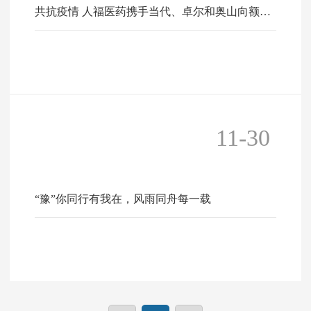
共抗疫情 人福医药携手当代、卓尔和奥山向额济
纳旗捐赠33万余件防疫物资
11-30
“豫”你同行有我在，风雨同舟每一载