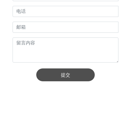
提交
版权所有 © 湖北葛店人福药用辅料有限责任公司
营业执照
SEO
鄂ICP备20004225号-1
云资讯
· 支持Ipv6/Ipv4双向访问