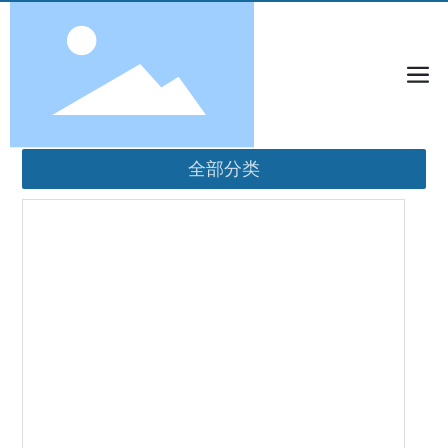
首页
w-3-脂肪酸乙酯90
产品中心
原料
全部分类