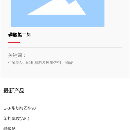
磷酸氢二钾
关键词：
生物制品用药用辅料及疫苗佐剂
磷酸
最新产品
w-3-脂肪酸乙酯90
苯扎氯铵(API)
醋酸钠