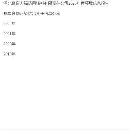
湖北葛店人福药用辅料有限责任公司2025年度环境信息报告
危险废物污染防治责任信息公示
2022年
2021年
2020年
2019年
版权所有 © 湖北葛店人福药用辅料有限责任公司
营业执照
SEO
鄂ICP备20004225号-1
云资讯
· 支持Ipv6/Ipv4双向访问
网站建设：
中企动力
武汉二分