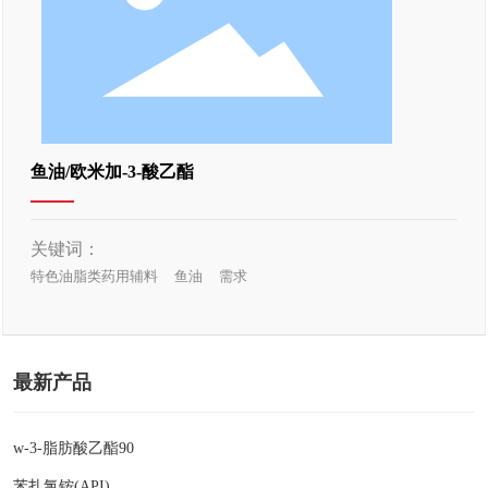
鱼油/欧米加-3-酸乙酯
关键词：
特色油脂类药用辅料
鱼油
需求
最新产品
w-3-脂肪酸乙酯90
苯扎氯铵(API)