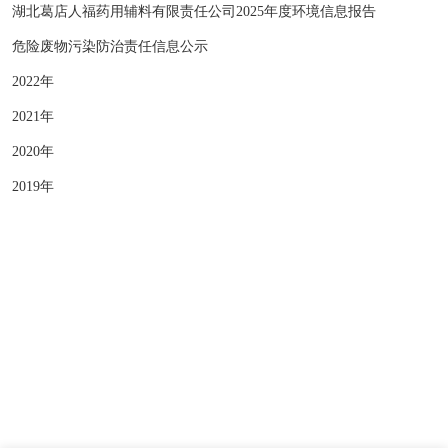
湖北葛店人福药用辅料有限责任公司2025年度环境信息报告
危险废物污染防治责任信息公示
2022年
2021年
2020年
2019年
版权所有 © 湖北葛店人福药用辅料有限责任公司
营业执照
SEO
鄂ICP备20004225号-1
云资讯
· 支持Ipv6/Ipv4双向访问
网站建设：
中企动力
武汉二分