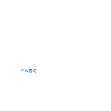
联系我们
关
售后服务热线
公
0711-3813176
企
邮箱：
hr_gdrfyf@126.com
资
地址：湖北省鄂州市葛店经济技术开发区
发
立即咨询
版权所有 © 湖北葛店人福药用辅料有限责任公司
营业执照
SEO
鄂ICP备20004225号-1