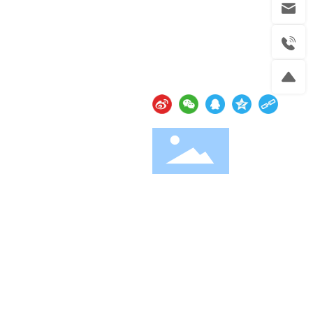
资源
联系我们
社交媒体
念
联系方式
息
在线留言
官方微信
云资讯
· 支持Ipv6/Ipv4双向访问
网站建设：
中企动力
武汉二分