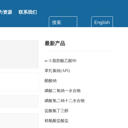
力资源
联系我们
搜索
English
最新产品
w-3-脂肪酸乙酯90
苯扎氯铵(API)
醋酸钠
磷酸二氢钠一水合物
磷酸氢二钠十二水合物
盐酸氨丁三醇
精氨酸盐酸盐