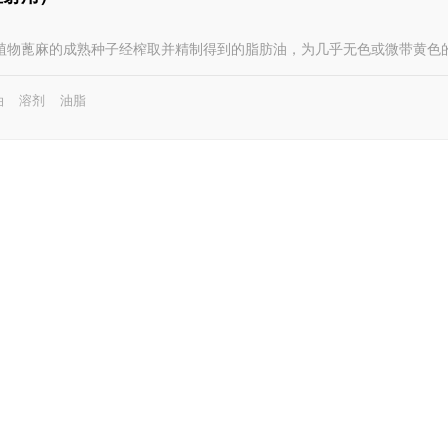
植物蓖麻的成熟种子经榨取并精制得到的脂肪油，为几乎无色或微带黄色
油
溶剂
油脂