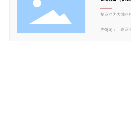
蓖麻油为大戟科
蓖麻
关键词：