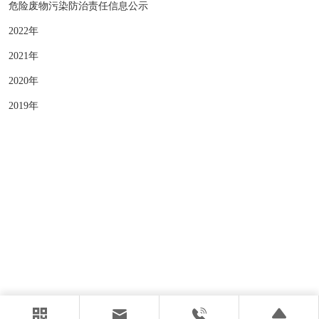
危险废物污染防治责任信息公示
2022年
2021年
2020年
2019年
版权所有 © 湖北葛店人福药用辅料有限责任公司
营业执照
SEO
鄂ICP备20004225号-1
云资讯
· 支持Ipv6/Ipv4双向访问
网站建设：
中企动力
武汉二分