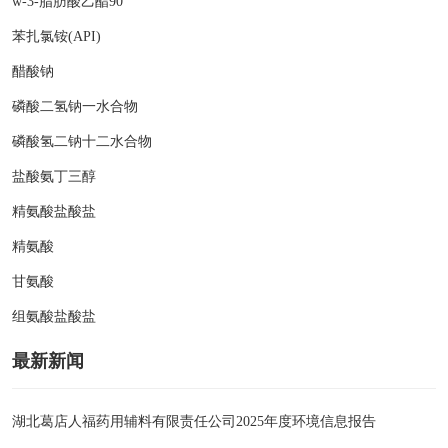
w-3-脂肪酸乙酯90
苯扎氯铵(API)
醋酸钠
磷酸二氢钠一水合物
磷酸氢二钠十二水合物
盐酸氨丁三醇
精氨酸盐酸盐
精氨酸
甘氨酸
组氨酸盐酸盐
最新新闻
湖北葛店人福药用辅料有限责任公司2025年度环境信息报告