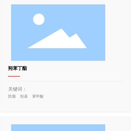
羟苯丁酯
关键词：
防腐
羟基
苯甲酸