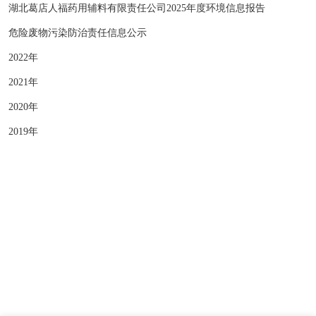
湖北葛店人福药用辅料有限责任公司2025年度环境信息报告
危险废物污染防治责任信息公示
2022年
2021年
2020年
2019年
版权所有 © 湖北葛店人福药用辅料有限责任公司
营业执照
SEO
鄂ICP备20004225号-1
云资讯
· 支持Ipv6/Ipv4双向访问
网站建设：
中企动力
武汉二分