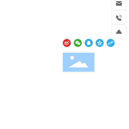
资源
联系我们
社交媒体
念
联系方式
息
在线留言
官方微信
云资讯
· 支持Ipv6/Ipv4双向访问
网站建设：
中企动力
武汉二分