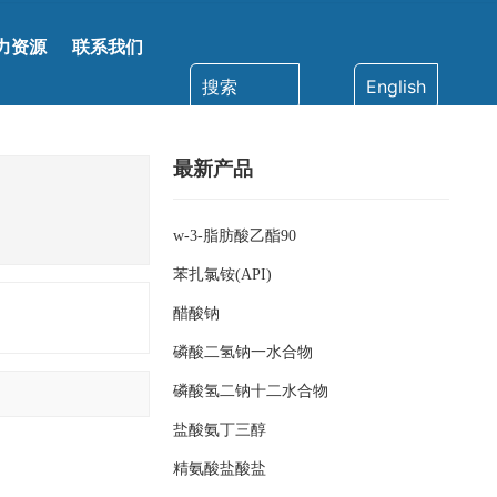
力资源
联系我们
搜索
English
最新产品
w-3-脂肪酸乙酯90
苯扎氯铵(API)
醋酸钠
磷酸二氢钠一水合物
磷酸氢二钠十二水合物
盐酸氨丁三醇
精氨酸盐酸盐