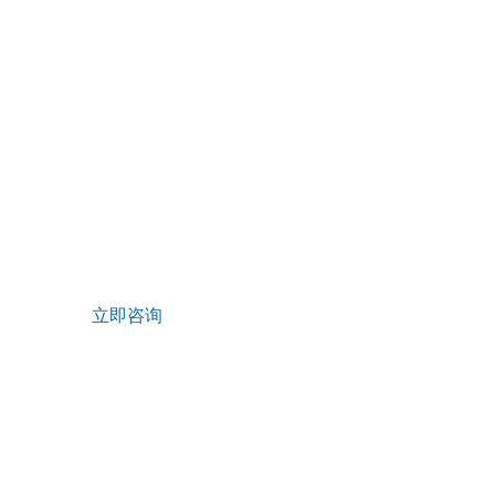
联系我们
关
售后服务热线
公
0711-3813176
企
邮箱：
hr_gdrfyf@126.com
资
地址：湖北省鄂州市葛店经济技术开发区
发
立即咨询
版权所有 © 湖北葛店人福药用辅料有限责任公司
营业执照
SEO
鄂ICP备20004225号-1