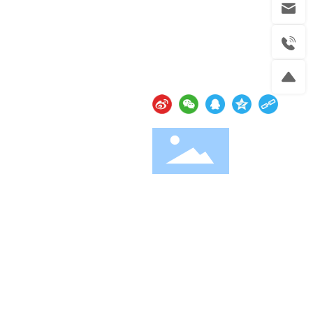
资源
联系我们
社交媒体
念
联系方式
息
在线留言
官方微信
云资讯
· 支持Ipv6/Ipv4双向访问
网站建设：
中企动力
武汉二分