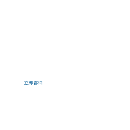
联系我们
关
售后服务热线
公
0711-3813176
企
邮箱：
hr_gdrfyf@126.com
资
地址：湖北省鄂州市葛店经济技术开发区
发
立即咨询
版权所有 © 湖北葛店人福药用辅料有限责任公司
营业执照
SEO
鄂ICP备20004225号-1