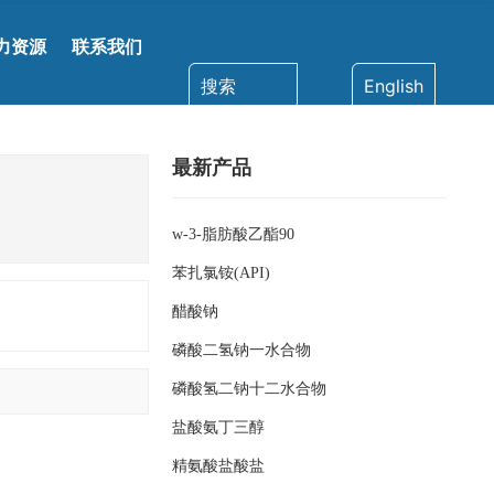
力资源
联系我们
搜索
English
最新产品
w-3-脂肪酸乙酯90
苯扎氯铵(API)
醋酸钠
磷酸二氢钠一水合物
磷酸氢二钠十二水合物
盐酸氨丁三醇
精氨酸盐酸盐