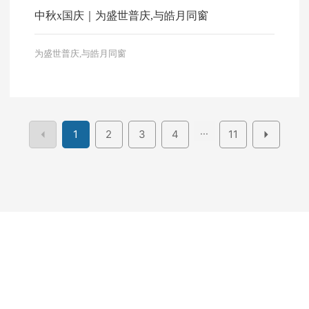
中秋x国庆｜为盛世普庆,与皓月同窗
为盛世普庆,与皓月同窗
...
1
2
3
4
11
版权所有 © 湖北葛店人福药用辅料有限责任公司
营业执照
SEO
鄂ICP备20004225号-1
云资讯
· 支持Ipv6/Ipv4双向访问
网站建设：
中企动力
武汉二分